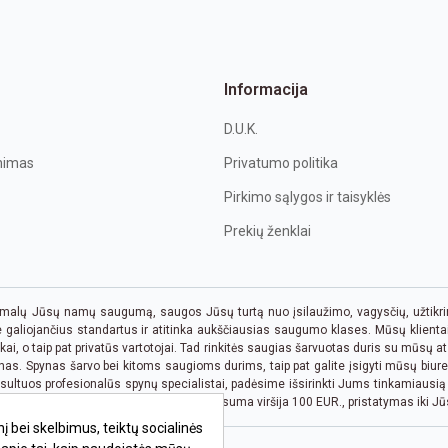
Informacija
D.U.K.
inimas
Privatumo politika
Pirkimo sąlygos ir taisyklės
Prekių ženklai
lų Jūsų namų saugumą, saugos Jūsų turtą nuo įsilaužimo, vagysčių, užtikrins
galiojančius standartus ir atitinka aukščiausias saugumo klases. Mūsų klientai 
kai, o taip pat privatūs vartotojai. Tad rinkitės saugias šarvuotas duris su mūsų
nas. Spynas šarvo bei kitoms saugioms durims, taip pat galite įsigyti mūsų biure 
sultuos profesionalūs spynų specialistai, padėsime išsirinkti Jums tinkamiausi
ų, bei bet kurių kitų prekių, kai pirkimo suma viršija 100 EUR., pristatymas iki J
 bei skelbimus, teiktų socialinės