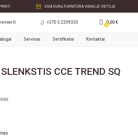
PIRKTI
VISA DURŲ FURNITŪRA VIENOJE VIETOJE
+370 5 2339333
0,00 €
emler.lt
0
alogai
Servisas
Sertifikatai
Kontaktai
SLENKSTIS CCE TREND SQ
004N
enas