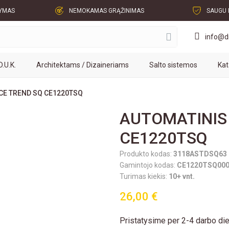
TYMAS
NEMOKAMAS GRĄŽINIMAS
SAUGU 
info@dr
D.U.K.
Architektams / Dizaineriams
Salto sistemos
Kat
 CCE TREND SQ CE1220TSQ
AUTOMATINIS 
CE1220TSQ
Produkto kodas:
3118ASTDSQ63
Gamintojo kodas:
CE1220TSQ00
Turimas kiekis:
10+ vnt.
26,00 €
Pristatysime per 2-4 darbo di