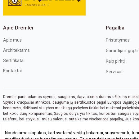
Apie Dremler
Pagalba
Apie mus
Pristatymas
Architektams
Garantija ir grąž
Sertifikatai
Kaip pirkti
Kontaktai
Servisas
Dremler parduodamos spynos, saugioms, šarvuotoms durims užtikrins maksima
Spynos kruopščiai atrinktos, dauguma jų sertifikuotos pagal Europos Sąjungoje 
bendrovės, didžiausi statybos medžiagų prekybos tinklai bei mažesni prekybinin
bet kokių durų komponentas. Saugios durys yra tik tos, kurios turi saugias spy
telefonu, bei atvykus į mūsų salonus, suteiksime visokeriopą pagalbą, Jus kon
Šiauliuose bei kituose Lietuvos miestuose. Perkant pas mus saugių spynų, ranken
Naudojame slapukus, kad svetainė veiktų tinkamai, suasmenintų turinį