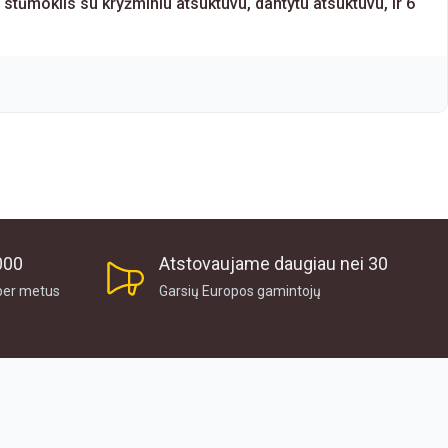
 stūmoklis su kryžminiu atsuktuvu, dantytu atsuktuvu, ir 6
000
Atstovaujame daugiau nei 30
per metus
Garsių Europos gamintojų