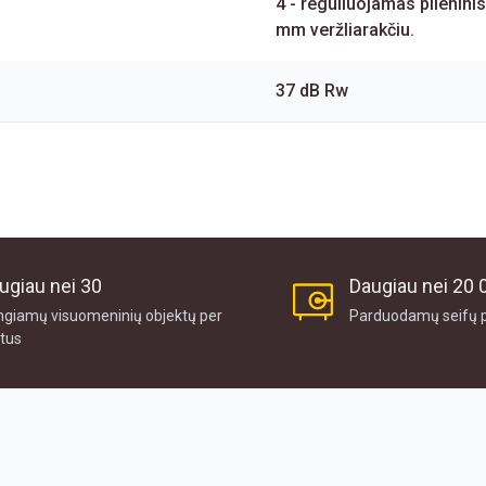
4 - reguliuojamas plieninis
mm veržliarakčiu.
37 dB Rw
ugiau nei 30
Daugiau nei 20 
ngiamų visuomeninių objektų per
Parduodamų seifų 
tus