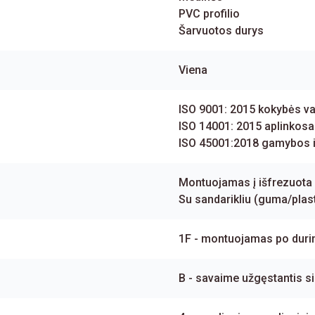
PVC profilio
Šarvuotos durys
Viena
ISO 9001: 2015 kokybės v
ISO 14001: 2015 aplinkos
ISO 45001:2018 gamybos ir
Montuojamas į išfrezuota
Su sandarikliu (guma/plas
1F - montuojamas po duri
B - savaime užgęstantis sil