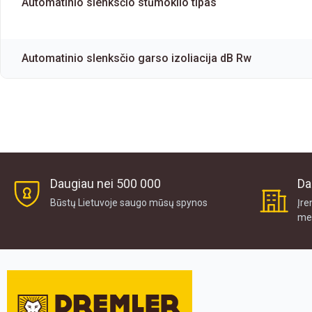
Automatinio slenksčio stūmoklio tipas
Automatinio slenksčio garso izoliacija dB Rw
Daugiau nei 500 000
Da
Būstų Lietuvoje saugo mūsų spynos
Įre
me