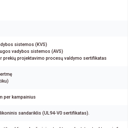
adybos sistemos (KVS)
augos vadybos sistemos (AVS)
 prekių projektavimo procesų valdymo sertifikatas
 ertmę
tiku)
m per kampainius
ikoninis sandariklis (UL94-V0 sertifikatas).