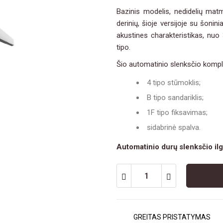
Bazinis modelis, nedidelių matme
derinių, šioje versijoje su šoninia
akustines charakteristikas, nuo
tipo.
Šio automatinio slenksčio komple
4 tipo stūmoklis;
B tipo sandariklis;
1F tipo fiksavimas;
sidabrinė spalva.
Automatinio durų slenksčio ilgi
GREITAS PRISTATYMAS