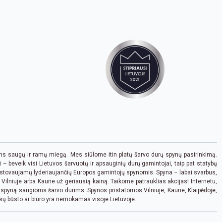
 saugų ir ramų miegą. Mes siūlome itin platų šarvo durų spynų pasirinkimą.
– beveik visi Lietuvos šarvuotų ir apsauginių durų gamintojai, taip pat statybų
 atstovaujamų lyderiaujančių Europos gamintojų spynomis. Spyna – labai svarbus,
Vilniuje arba Kaune už geriausią kainą. Taikome patrauklias akcijas! Internetu,
ą spyną saugioms šarvo durims. Spynos pristatomos Vilniuje, Kaune, Klaipėdoje,
ūsų būsto ar biuro yra nemokamas visoje Lietuvoje.