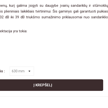
nų, kurį galima įsigyti su daugybe įvairių sandariklių ir stūmoklių
is plieniniais laikikliais tvirtinimui. Šis gaminys gali garantuoti puikias
 32 dB iki 39 dB triukšmo sumažinimo priklausomai nuo sandariklio
ktacija yra tokia:
s :
Į KREPŠELĮ