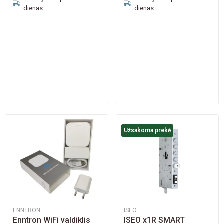
dienas
dienas
Užsakoma prekė
ENNTRON
ISEO
Enntron WiFi valdiklis
ISEO x1R SMART