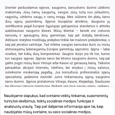
Dremler parduodamos spynos, saugioms, šarvuotoms durims užtikrins
maksimalų Jūsų namų saugumą, saugos Jūsų turtą nuo įsilaužimo,
vagysčių, užtikrins saugų ir ramų miegą. Mes siūlome itin platų šarvo
durų spynų pasirinkimą. Spynos kruopščiai atrinktos, dauguma jų
sertifikuotos pagal Europos Sąjungoje galiojančius standartus ir atitinka
aukščiausias saugumo klases. Mūsų klientai – beveik visi Lietuvos
šarvuotų ir apsauginių durų gamintojai, taip pat statybų bendrovės,
didžiausi statybos medžiagų prekybos tinklai bei mažesni prekybininkai, o
taip pat privatūs vartotojai. Tad rinkitės saugias šarvuotas duris su mūsų
atstovaujamų lyderiaujančių Europos gamintojų spynomis. Spyna – labai
svarbus, bet kokių durų komponentas. Saugios durys yra tik tos, kurios
turi saugias spynas. Spynas šarvo bei kitoms saugioms durims, taip pat
galite įsigyti mūsų biure Vilniuje arba Kaune už geriausią kainą. Taikome
patrauklias akcijas! Internetu, telefonu, bei atvykus į mūsų salonus,
suteiksime visokeriopą pagalbą, Jus konsultuos profesionalūs spynų
specialistai, padėsime išsirinkti Jums tinkamiausią spyną saugioms
šarvo durims. Spynos pristatomos Vilniuje, Kaune, Klaipėdoje, Šiauliuose
bei kituose Lietuvos miestuose. Perkant pas mus saugių spynų, rankenų,
bei bet kurių kitų prekių, kai pirkimo suma viršija 100 EUR., pristatymas iki
Naudojame slapukus, kad svetainė veiktų tinkamai, suasmenintų
Jūsų būsto ar biuro yra nemokamas visoje Lietuvoje.
turinį bei skelbimus, teiktų socialinės medijos funkcijas ir
analizuotų srautą. Taip pat dalijamės informacija apie tai, kaip
naudojatės mūsų svetaine, su savo socialinės medijos,