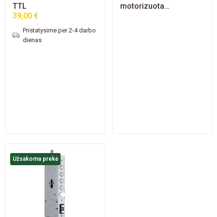
TTL
motorizuota
39,00 €
elektroninė spyna
Pristatysime per 2-4 darbo
dienas
Užsakoma prekė