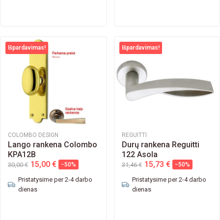
Išpardavimas!
Išpardavimas!
COLOMBO DESIGN
REGUITTI
Lango rankena Colombo
Durų rankena Reguitti
KPA12B
122 Asola
15,00 €
15,73 €
30,00 €
−50%
31,46 €
−50%
Pristatysime per 2-4 darbo
Pristatysime per 2-4 darbo
dienas
dienas