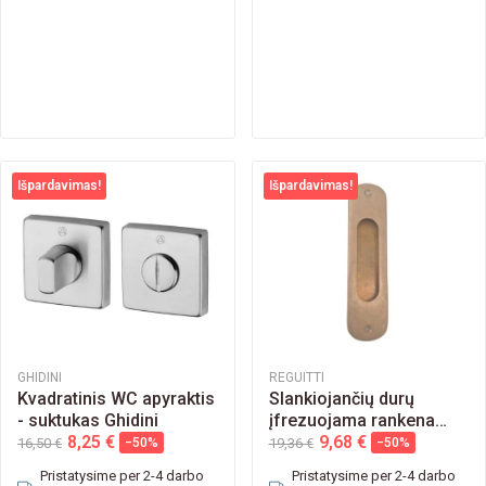
Išpardavimas!
Išpardavimas!
GHIDINI
REGUITTI
Kvadratinis WC apyraktis
Slankiojančių durų
- suktukas Ghidini
įfrezuojama rankena
8,25 €
Reguitti 520 CP02
9,68 €
16,50 €
−50%
19,36 €
−50%
Pristatysime per 2-4 darbo
Pristatysime per 2-4 darbo