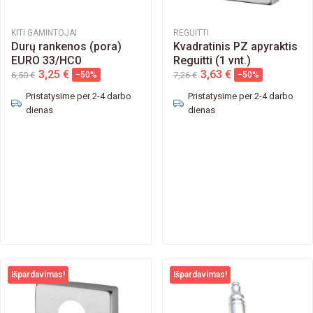
KITI GAMINTOJAI
REGUITTI
Durų rankenos (pora)
Kvadratinis PZ apyraktis
EURO 33/HC0
Reguitti (1 vnt.)
3,25 €
3,63 €
6,50 €
−50%
7,26 €
−50%
Pristatysime per 2-4 darbo
Pristatysime per 2-4 darbo
dienas
dienas
Išpardavimas!
Išpardavimas!