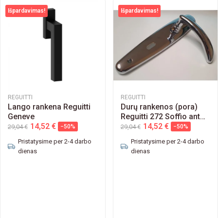
Išpardavimas!
Išpardavimas!
REGUITTI
REGUITTI
Lango rankena Reguitti
Durų rankenos (pora)
Geneve
Reguitti 272 Soffio ant
14,52 €
plokštelės
14,52 €
29,04 €
−50%
29,04 €
−50%
Pristatysime per 2-4 darbo
Pristatysime per 2-4 darbo
dienas
dienas