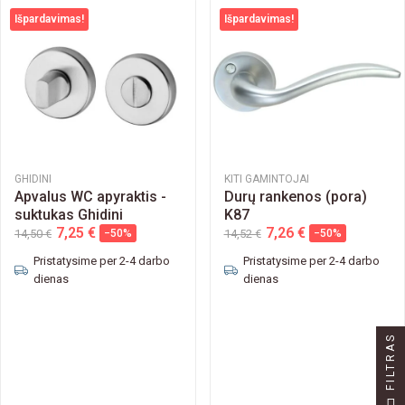
Išpardavimas!
Išpardavimas!
GHIDINI
KITI GAMINTOJAI
Apvalus WC apyraktis -
Durų rankenos (pora)
suktukas Ghidini
K87
7,25 €
7,26 €
14,50 €
−50%
14,52 €
−50%
Pristatysime per 2-4 darbo
Pristatysime per 2-4 darbo
dienas
dienas
FILTRAS