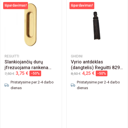
Išpardavimas!
Išpardavimas!
REGUITTI
GHIDINI
Slankiojančių durų
Vyrio antdėklas
įfrezuojama rankena
(dangtelis) Reguitti 829
Reguitti 521PI002
3,75 €
14mm
4,25 €
7,50 €
−50%
8,50 €
−50%
Pristatysime per 2-4 darbo
Pristatysime per 2-4 darbo
dienas
dienas