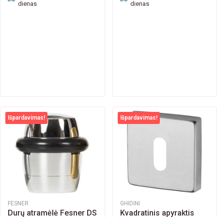
dienas
dienas
Išpardavimas!
Išpardavimas!
FESNER
GHIDINI
Durų atramėlė Fesner DS
Kvadratinis apyraktis