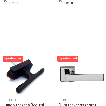
dienas
dienas
Išpardavimas!
Išpardavimas!
REGUITTI
GHIDINI
Lango rankena Reguitti
Durų rankenos (pora)