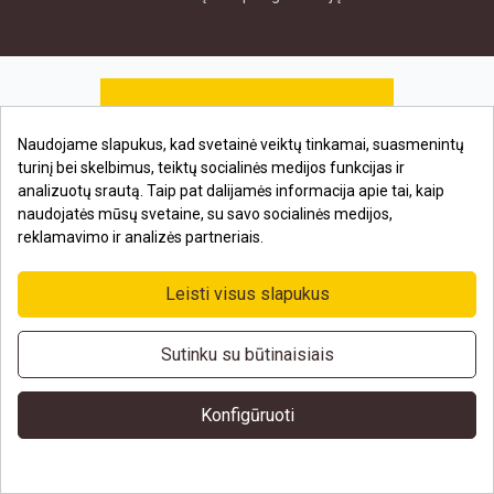
Naudojame slapukus, kad svetainė veiktų tinkamai, suasmenintų
turinį bei skelbimus, teiktų socialinės medijos funkcijas ir
analizuotų srautą. Taip pat dalijamės informacija apie tai, kaip
naudojatės mūsų svetaine, su savo socialinės medijos,
reklamavimo ir analizės partneriais.

Apie Dremler
Leisti visus slapukus

Pagalba
Sutinku su būtinaisiais

Informacija
Konfigūruoti