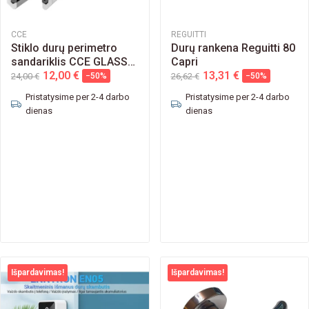
CCE
REGUITTI
Stiklo durų perimetro
Durų rankena Reguitti 80
sandariklis CCE GLASS
Capri
FRAME CE1021GFR
12,00 €
13,31 €
24,00 €
−50%
26,62 €
−50%
Pristatysime per 2-4 darbo
Pristatysime per 2-4 darbo
dienas
dienas
Išpardavimas!
Išpardavimas!