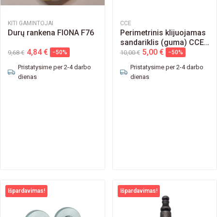
KITI GAMINTOJAI
CCE
Durų rankena FIONA F76
Perimetrinis klijuojamas
sandariklis (guma) CCE
4,84 €
GLASS LIP...
5,00 €
9,68 €
−50%
10,00 €
−50%
Pristatysime per 2-4 darbo
Pristatysime per 2-4 darbo
dienas
dienas
Išpardavimas!
Išpardavimas!