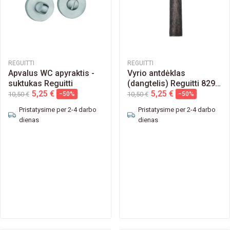
REGUITTI
REGUITTI
Apvalus WC apyraktis -
Vyrio antdėklas
suktukas Reguitti
(dangtelis) Reguitti 829
5,25 €
20mm
5,25 €
10,50 €
−50%
10,50 €
−50%
Pristatysime per 2-4 darbo
Pristatysime per 2-4 darbo
dienas
dienas