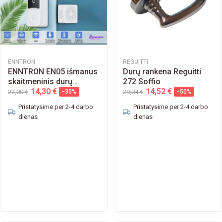
ENNTRON
REGUITTI
ENNTRON EN05 išmanus
Durų rankena Reguitti
skaitmeninis durų
272 Soffio
skambutis
14,30 €
14,52 €
22,00 €
−35%
29,04 €
−50%
Pristatysime per 2-4 darbo
Pristatysime per 2-4 darbo
dienas
dienas