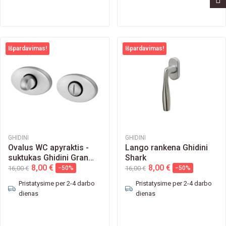
Išpardavimas!
Išpardavimas!
GHIDINI
GHIDINI
Ovalus WC apyraktis -
Lango rankena Ghidini
suktukas Ghidini Gran
Shark
Prix
8,00 €
8,00 €
16,00 €
−50%
16,00 €
−50%
Pristatysime per 2-4 darbo
Pristatysime per 2-4 darbo
dienas
dienas