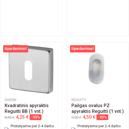
Išpardavimas!
Išpardavimas!
GHIDINI
REGUITTI
Kvadratinis apyraktis
Pailgas ovalus PZ
Reguitti BB (1 vnt.)
apyraktis Reguitti (1 vnt.)
4,25 €
4,50 €
8,50 €
−50%
9,00 €
−50%
Pristatysime per 2-4 darbo
Pristatysime per 2-4 darbo