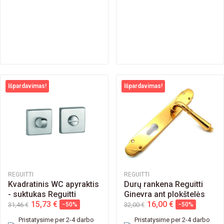
Išpardavimas!
Išpardavimas!
REGUITTI
REGUITTI
Kvadratinis WC apyraktis
Durų rankena Reguitti
- suktukas Reguitti
Ginevra ant plokštelės
15,73 €
16,00 €
31,46 €
−50%
32,00 €
−50%
Pristatysime per 2-4 darbo
Pristatysime per 2-4 darbo