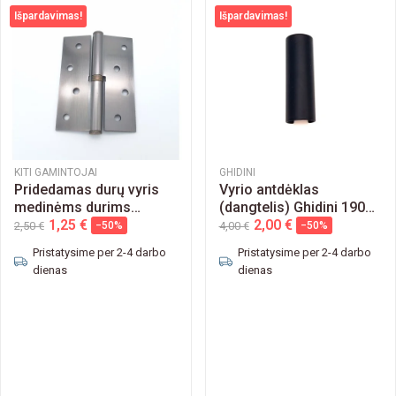
Išpardavimas!
Išpardavimas!
KITI GAMINTOJAI
GHIDINI
Pridedamas durų vyris
Vyrio antdėklas
medinėms durims
(dangtelis) Ghidini 190A
100x75
1,25 €
14mm
2,00 €
2,50 €
−50%
4,00 €
−50%
Pristatysime per 2-4 darbo
Pristatysime per 2-4 darbo
dienas
dienas