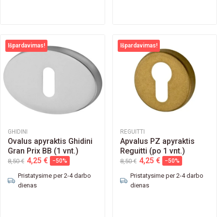
Išpardavimas!
Išpardavimas!
GHIDINI
REGUITTI
Ovalus apyraktis Ghidini
Apvalus PZ apyraktis
Gran Prix BB (1 vnt.)
Reguitti (po 1 vnt.)
4,25 €
4,25 €
8,50 €
−50%
8,50 €
−50%
Pristatysime per 2-4 darbo
Pristatysime per 2-4 darbo
dienas
dienas