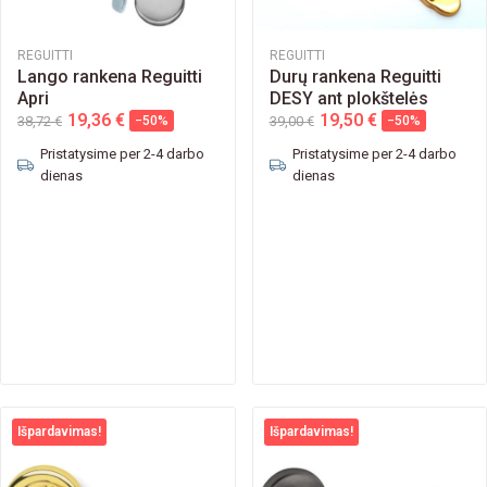
REGUITTI
REGUITTI
Lango rankena Reguitti
Durų rankena Reguitti
Apri
DESY ant plokštelės
19,36 €
19,50 €
38,72 €
−50%
39,00 €
−50%
Pristatysime per 2-4 darbo
Pristatysime per 2-4 darbo
dienas
dienas
Išpardavimas!
Išpardavimas!