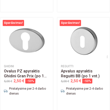
Išpardavimas!
Išpardavimas!
GHIDINI
REGUITTI
Ovalus PZ apyraktis
Apvalus apyraktis
Ghidini Gran Prix (po 1
Reguitti BB (po 1 vnt.)
vnt.)
2,50 €
2,50 €
5,00 €
−50%
5,00 €
−50%
Pristatysime per 2-4 darbo
Pristatysime per 2-4 darbo
dienas
dienas