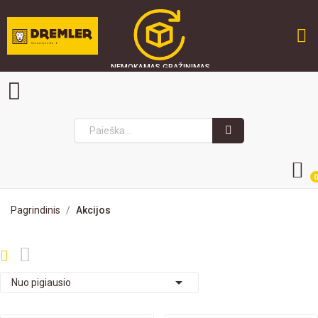
NEMOKAMAS GRĄŽINIMAS
GREITAS PRISTATYMAS
SAUGU PIRKTI
0
Pagrindinis
Akcijos

Nuo pigiausio