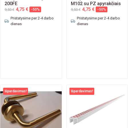
200FE
M102 su PZ apyrakčiais
4,75 €
4,75 €
9,50 €
−50%
9,50 €
−50%
Pristatysime per 2-4 darbo
Pristatysime per 2-4 darbo
dienas
dienas
Išpardavimas!
Išpardavimas!