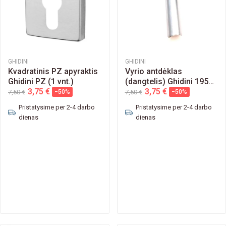
GHIDINI
GHIDINI
Kvadratinis PZ apyraktis
Vyrio antdėklas
Ghidini PZ (1 vnt.)
(dangtelis) Ghidini 195B
3,75 €
14mm
3,75 €
7,50 €
−50%
7,50 €
−50%
Pristatysime per 2-4 darbo
Pristatysime per 2-4 darbo
dienas
dienas