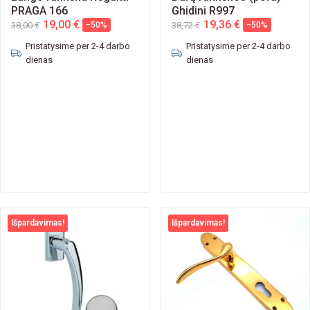
PRAGA 166
Ghidini R997
19,00 €
19,36 €
38,00 €
−50%
38,72 €
−50%
Pristatysime per 2-4 darbo
Pristatysime per 2-4 darbo
dienas
dienas
Išpardavimas!
Išpardavimas!