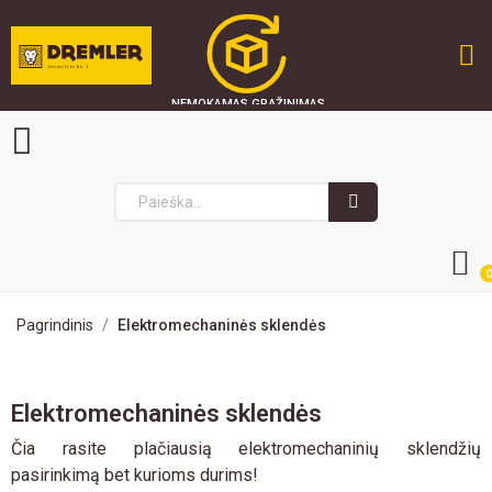
NEMOKAMAS GRĄŽINIMAS
GREITAS PRISTATYMAS
SAUGU PIRKTI
0
Pagrindinis
Elektromechaninės sklendės
Elektromechaninės sklendės
Čia rasite plačiausią elektromechaninių sklendžių
pasirinkimą bet kurioms durims!