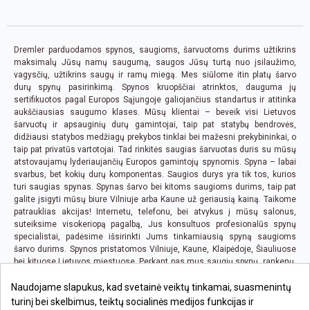
Dremler parduodamos spynos, saugioms, šarvuotoms durims užtikrins
maksimalų Jūsų namų saugumą, saugos Jūsų turtą nuo įsilaužimo,
vagysčių, užtikrins saugų ir ramų miegą. Mes siūlome itin platų šarvo
durų spynų pasirinkimą. Spynos kruopščiai atrinktos, dauguma jų
sertifikuotos pagal Europos Sąjungoje galiojančius standartus ir atitinka
aukščiausias saugumo klases. Mūsų klientai – beveik visi Lietuvos
šarvuotų ir apsauginių durų gamintojai, taip pat statybų bendrovės,
didžiausi statybos medžiagų prekybos tinklai bei mažesni prekybininkai, o
taip pat privatūs vartotojai. Tad rinkitės saugias šarvuotas duris su mūsų
atstovaujamų lyderiaujančių Europos gamintojų spynomis. Spyna – labai
svarbus, bet kokių durų komponentas. Saugios durys yra tik tos, kurios
turi saugias spynas. Spynas šarvo bei kitoms saugioms durims, taip pat
galite įsigyti mūsų biure Vilniuje arba Kaune už geriausią kainą. Taikome
patrauklias akcijas! Internetu, telefonu, bei atvykus į mūsų salonus,
suteiksime visokeriopą pagalbą, Jus konsultuos profesionalūs spynų
specialistai, padėsime išsirinkti Jums tinkamiausią spyną saugioms
šarvo durims. Spynos pristatomos Vilniuje, Kaune, Klaipėdoje, Šiauliuose
bei kituose Lietuvos miestuose. Perkant pas mus saugių spynų, rankenų,
bei bet kurių kitų prekių, kai pirkimo suma viršija 100 EUR., pristatymas iki
Naudojame slapukus, kad svetainė veiktų tinkamai, suasmenintų
Jūsų būsto ar biuro yra nemokamas visoje Lietuvoje.
turinį bei skelbimus, teiktų socialinės medijos funkcijas ir