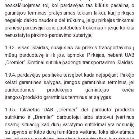
neskaičiuojamas tol, kol pardavėjas tas kliūtis pašalina, o
garantijos terminas pratęsiamas tokiam laikui, kurį pirkėjas
negalėjo daikto naudotis dėl trūkumų, jeigu pirkėjas tinkamai
pranešė pardavėjui apie pastebėtus trūkumus ir jeigu ko kita
nenustatyta pirkimo-pardavimo sutartyje;
1.9.3. visas išlaidas, susijusias su prekės transportavimu į
mūsų parduotuvę ir iš jos, apmoka Pirkėjas, nebent UAB
„Dremler“ išimtinai sutinka padengti transportavimo išlaidas.
1.9.4. pardavėjas pasilieka teisę bet kada neįspėjant Pirkėjo
keisti garantines sąlygas, įrangos garantinius terminus, jei
parduodamos produkcijos gamintojas keičia
įrangos/produkto garantinius terminus ar sąlygas.
1.9.5. Iškvietus UAB „Dremler“ dėl parduoto produkto
sutrikimo ir „Dremler“ darbuotojui arba atstovui įvertinus
esamą situaciją kad durų varstymo sutrikimai yra nesusiję
su spynos ar kitos durų furnitūros veikimu, toks iškvietimas