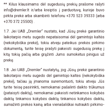
** Kilus klausimams dėl sugedusių prekių prašome rašyti
info@dremler.lt
ir/arba kreiptis į parduotuvę, kurioje buvo
pirkta prekė arba skambinti telefonu
+370 523 39333
(arba
+370 372 25500
) .
1.7. Jei UAB „Dremler“ nustato, kad Jūsų prekė garantinio
laikotarpio metu sugedo nepataisomai dėl gamintojo kaltės
(nekokybiška prekė), tokiu atveju pateikus prekės pirkimo
dokumentą, turite teisę prašyti pakeisti sugedusią prekę į
kitą tokią pačią arba grąžinti Jums sumokėtus pinigus už
prekę.
1.8. Jei UAB „Dremler“ nustatytų, jog Jūsų prekė garantinio
laikotarpio metu sugedo dėl gamintojo kaltės (nekokybiška
prekė), tačiau ją įmanoma suremontuoti, tokiu atveju Jūs
turite teisę pasirinkti, nemokamai pašalinti daikto trūkumus
(pataisyti daiktą), nemokamai pakeisti netinkamos kokybės
daiktą tinkamos kokybės daiktą tinkamos kokybės daiktu,
sumažinti prekės kainą arba vienašališkai nutraukti pirkimo-