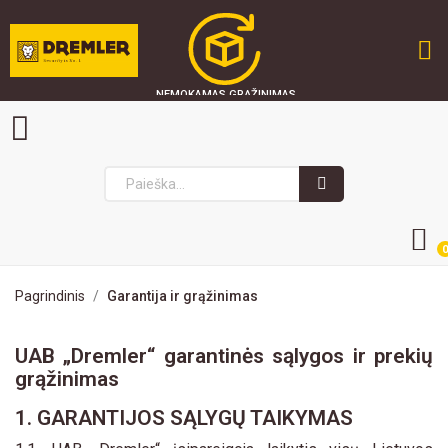
NEMOKAMAS GRĄŽINIMAS
GREITAS PRISTATYMAS
SAUGU PIRKTI
0
Pagrindinis
Garantija ir grąžinimas
UAB „Dremler“ garantinės sąlygos ir prekių
grąžinimas
1. GARANTIJOS SĄLYGŲ TAIKYMAS