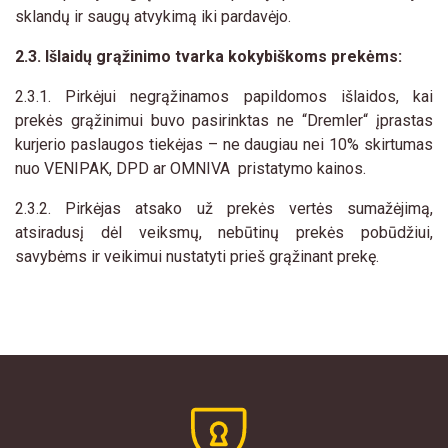
sklandų ir saugų atvykimą iki pardavėjo.
2.3. Išlaidų grąžinimo tvarka kokybiškoms prekėms:
2.3.1. Pirkėjui negrąžinamos papildomos išlaidos, kai
prekės grąžinimui buvo pasirinktas ne “Dremler“ įprastas
kurjerio paslaugos tiekėjas – ne daugiau nei 10% skirtumas
nuo VENIPAK, DPD ar OMNIVA pristatymo kainos.
2.3.2. Pirkėjas atsako už prekės vertės sumažėjimą,
atsiradusį dėl veiksmų, nebūtinų prekės pobūdžiui,
savybėms ir veikimui nustatyti prieš grąžinant prekę.