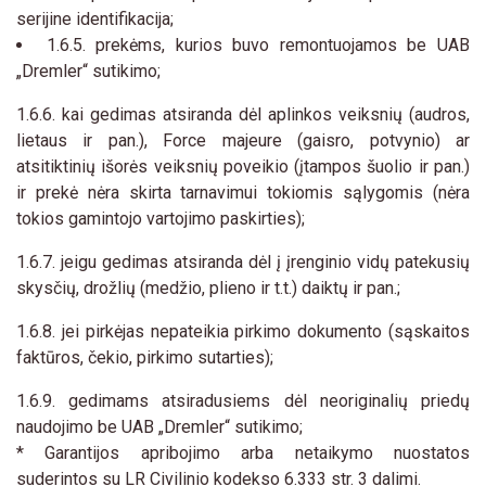
serijine identifikacija;
1.6.5. prekėms, kurios buvo remontuojamos be UAB
„Dremler“ sutikimo;
1.6.6. kai gedimas atsiranda dėl aplinkos veiksnių (audros,
lietaus ir pan.), Force majeure (gaisro, potvynio) ar
atsitiktinių išorės veiksnių poveikio (įtampos šuolio ir pan.)
ir prekė nėra skirta tarnavimui tokiomis sąlygomis (nėra
tokios gamintojo vartojimo paskirties);
1.6.7. jeigu gedimas atsiranda dėl į įrenginio vidų patekusių
skysčių, drožlių (medžio, plieno ir t.t.) daiktų ir pan.;
1.6.8. jei pirkėjas nepateikia pirkimo dokumento (sąskaitos
faktūros, čekio, pirkimo sutarties);
1.6.9. gedimams atsiradusiems dėl neoriginalių priedų
naudojimo be UAB „Dremler“ sutikimo;
* Garantijos apribojimo arba netaikymo nuostatos
suderintos su LR Civilinio kodekso 6.333 str. 3 dalimi.