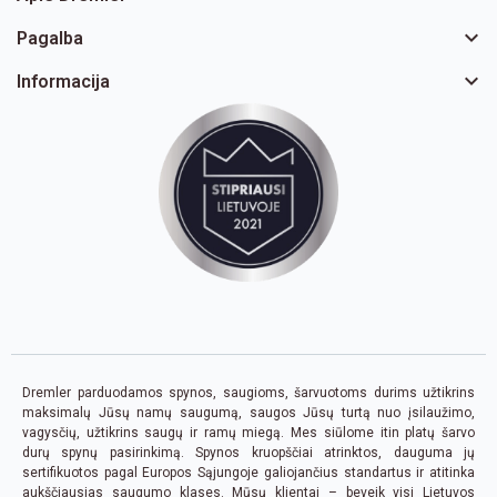

Pagalba

Informacija
Dremler parduodamos spynos, saugioms, šarvuotoms durims užtikrins
maksimalų Jūsų namų saugumą, saugos Jūsų turtą nuo įsilaužimo,
vagysčių, užtikrins saugų ir ramų miegą. Mes siūlome itin platų šarvo
durų spynų pasirinkimą. Spynos kruopščiai atrinktos, dauguma jų
sertifikuotos pagal Europos Sąjungoje galiojančius standartus ir atitinka
aukščiausias saugumo klases. Mūsų klientai – beveik visi Lietuvos