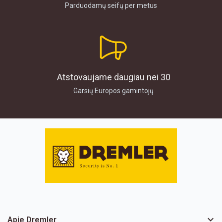
Parduodamų seifų per metus
Atstovaujame daugiau nei 30
Garsių Europos gamintojų

Apie Dremler