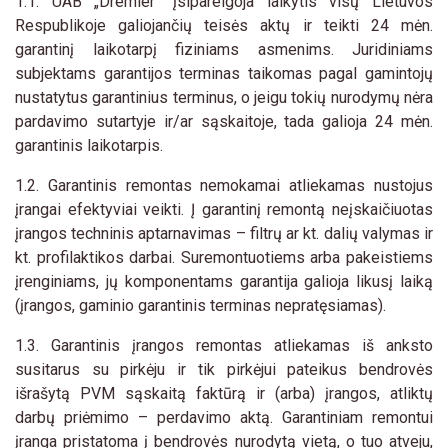
1.1. UAB „Dremler“ įsipareigoja laikytis visų Lietuvos
Respublikoje galiojančių teisės aktų ir teikti 24 mėn.
garantinį laikotarpį fiziniams asmenims. Juridiniams
subjektams garantijos terminas taikomas pagal gamintojų
nustatytus garantinius terminus, o jeigu tokių nurodymų nėra
pardavimo sutartyje ir/ar sąskaitoje, tada galioja 24 mėn.
garantinis laikotarpis.
1.2. Garantinis remontas nemokamai atliekamas nustojus
įrangai efektyviai veikti. Į garantinį remontą neįskaičiuotas
įrangos techninis aptarnavimas – filtrų ar kt. dalių valymas ir
kt. profilaktikos darbai. Suremontuotiems arba pakeistiems
įrenginiams, jų komponentams garantija galioja likusį laiką
(įrangos, gaminio garantinis terminas nepratęsiamas).
1.3. Garantinis įrangos remontas atliekamas iš anksto
susitarus su pirkėju ir tik pirkėjui pateikus bendrovės
išrašytą PVM sąskaitą faktūrą ir (arba) įrangos, atliktų
darbų priėmimo – perdavimo aktą. Garantiniam remontui
įranga pristatoma į bendrovės nurodytą vietą, o tuo atveju,