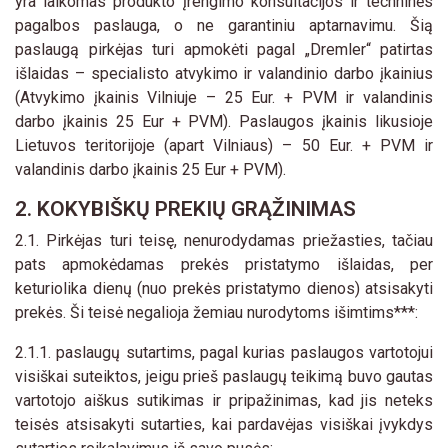
yra laikomas produkto įrengimo konsultacijos ir techninės
pagalbos paslauga, o ne garantiniu aptarnavimu. Šią
paslaugą pirkėjas turi apmokėti pagal „Dremler“ patirtas
išlaidas – specialisto atvykimo ir valandinio darbo įkainius
(Atvykimo įkainis Vilniuje – 25 Eur. + PVM ir valandinis
darbo įkainis 25 Eur + PVM). Paslaugos įkainis likusioje
Lietuvos teritorijoje (apart Vilniaus) – 50 Eur. + PVM ir
valandinis darbo įkainis 25 Eur + PVM).
2. KOKYBIŠKŲ PREKIŲ GRĄŽINIMAS
2.1. Pirkėjas turi teisę, nenurodydamas priežasties, tačiau
pats apmokėdamas prekės pristatymo išlaidas, per
keturiolika dienų (nuo prekės pristatymo dienos) atsisakyti
prekės. Ši teisė negalioja žemiau nurodytoms išimtims***:
2.1.1. paslaugų sutartims, pagal kurias paslaugos vartotojui
visiškai suteiktos, jeigu prieš paslaugų teikimą buvo gautas
vartotojo aiškus sutikimas ir pripažinimas, kad jis neteks
teisės atsisakyti sutarties, kai pardavėjas visiškai įvykdys