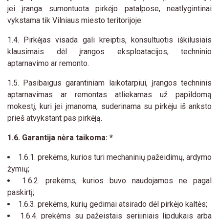
jei įranga sumontuota pirkėjo patalpose, neatlygintinai
vykstama tik Vilniaus miesto teritorijoje.
1.4. Pirkėjas visada gali kreiptis, konsultuotis iškilusiais
klausimais dėl įrangos eksploatacijos, techninio
aptarnavimo ar remonto.
1.5. Pasibaigus garantiniam laikotarpiui, įrangos techninis
aptarnavimas ar remontas atliekamas už papildomą
mokestį, kuri jei įmanoma, suderinama su pirkėju iš anksto
prieš atvykstant pas pirkėją.
1.6. Garantija nėra taikoma: *
1.6.1. prekėms, kurios turi mechaninių pažeidimų, ardymo
žymių;
1.6.2. prekėms, kurios buvo naudojamos ne pagal
paskirtį;
1.6.3. prekėms, kurių gedimai atsirado dėl pirkėjo kaltės;
1.6.4. prekėms su pažeistais serijiniais lipdukais arba