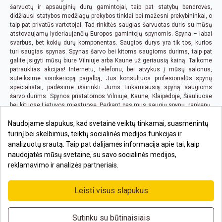
šarvuotų ir apsauginių durų gamintojai, taip pat statybų bendrovės,
didžiausi statybos medžiagų prekybos tinklai bei mažesni prekybininkai, o
taip pat privatūs vartotojai. Tad rinkitės saugias šarvuotas duris su mūsų
atstovaujamų lyderiaujančių Europos gamintojų spynomis. Spyna – labai
svarbus, bet kokių durų komponentas. Saugios durys yra tik tos, kurios
turi saugias spynas. Spynas šarvo bei kitoms saugioms durims, taip pat
galite įsigyti mūsų biure Vilniuje arba Kaune už geriausią kainą. Taikome
patrauklias akcijas! Internetu, telefonu, bei atvykus į mūsų salonus,
suteiksime visokeriopą pagalbą, Jus konsultuos profesionalūs spynų
specialistai, padėsime išsirinkti Jums tinkamiausią spyną saugioms
šarvo durims. Spynos pristatomos Vilniuje, Kaune, Klaipėdoje, Šiauliuose
bei kituose Lietuvos miestuose. Perkant pas mus saugių spynų, rankenų,
bei bet kurių kitų prekių, kai pirkimo suma viršija 100 EUR., pristatymas iki
Naudojame slapukus, kad svetainė veiktų tinkamai, suasmenintų
Jūsų būsto ar biuro yra nemokamas visoje Lietuvoje.
turinį bei skelbimus, teiktų socialinės medijos funkcijas ir
analizuotų srautą. Taip pat dalijamės informacija apie tai, kaip
naudojatės mūsų svetaine, su savo socialinės medijos,
reklamavimo ir analizės partneriais.
Leisti visus slapukus
Sutinku su būtinaisiais