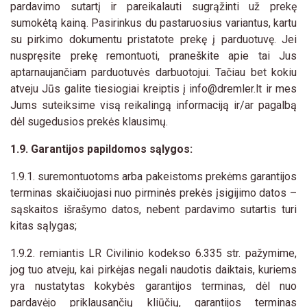
pardavimo sutartį ir pareikalauti sugrąžinti už prekę
sumokėtą kainą. Pasirinkus du pastaruosius variantus, kartu
su pirkimo dokumentu pristatote prekę į parduotuvę. Jei
nuspręsite prekę remontuoti, praneškite apie tai Jus
aptarnaujančiam parduotuvės darbuotojui. Tačiau bet kokiu
atveju Jūs galite tiesiogiai kreiptis į
info@dremler.lt
ir mes
Jums suteiksime visą reikalingą informaciją ir/ar pagalbą
dėl sugedusios prekės klausimų.
1.9. Garantijos papildomos sąlygos:
1.9.1. suremontuotoms arba pakeistoms prekėms garantijos
terminas skaičiuojasi nuo pirminės prekės įsigijimo datos –
sąskaitos išrašymo datos, nebent pardavimo sutartis turi
kitas sąlygas;
1.9.2. remiantis LR Civilinio kodekso 6.335 str. pažymime,
jog tuo atveju, kai pirkėjas negali naudotis daiktais, kuriems
yra nustatytas kokybės garantijos terminas, dėl nuo
pardavėjo priklausančių kliūčių, garantijos terminas