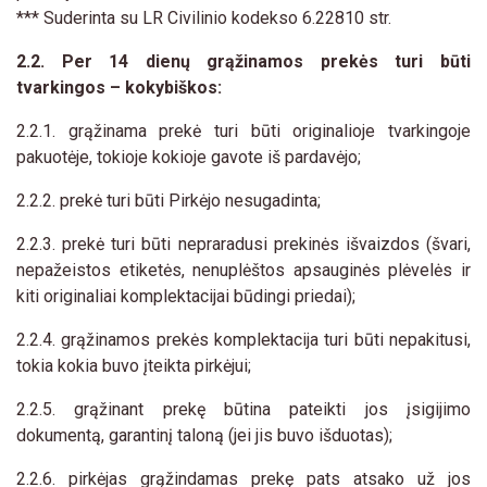
*** Suderinta su LR Civilinio kodekso 6.22810 str.
2.2. Per 14 dienų grąžinamos prekės turi būti
tvarkingos – kokybiškos:
2.2.1. grąžinama prekė turi būti originalioje tvarkingoje
pakuotėje, tokioje kokioje gavote iš pardavėjo;
2.2.2. prekė turi būti Pirkėjo nesugadinta;
2.2.3. prekė turi būti nepraradusi prekinės išvaizdos (švari,
nepažeistos etiketės, nenuplėštos apsauginės plėvelės ir
kiti originaliai komplektacijai būdingi priedai);
2.2.4. grąžinamos prekės komplektacija turi būti nepakitusi,
tokia kokia buvo įteikta pirkėjui;
2.2.5. grąžinant prekę būtina pateikti jos įsigijimo
dokumentą, garantinį taloną (jei jis buvo išduotas);
2.2.6. pirkėjas grąžindamas prekę pats atsako už jos