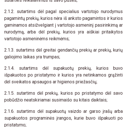
sutarties reikalavimus iš savo pusės;
2.1.2. sutartims dėl pagal specialius vartotojo nurodymus
pagamintų prekių, kurios nėra iš anksto pagamintos ir kurios
gaminamos atsižvelgiant į vartotojo asmeninį pasirinkimą ar
nurodymą, arba dėl prekių, kurios yra aiškiai pritaikytos
vartotojo asmeninėms reikmėms;
2.1.3. sutartims dėl greitai gendančių prekių ar prekių, kurių
galiojimo laikas yra trumpas;
2.1.4. sutartims dėl supakuotų prekių, kurios buvo
išpakuotos po pristatymo ir kurios yra netinkamos grąžinti
dėl sveikatos apsaugos ar higienos priežasčių;
2.1.5. sutartims dėl prekių, kurios po pristatymo dėl savo
pobūdžio neatskiriamai susimaišo su kitais daiktais;
2.1.6. sutartims dėl supakuotų vaizdo ar garso įrašų arba
supakuotos programinės įrangos, kurie buvo išpakuoti po
pristatymo;