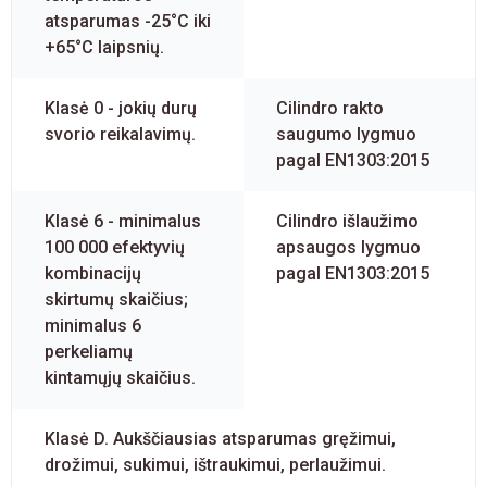
atsparumas -25°C iki
+65°C laipsnių.
Klasė 0 - jokių durų
Cilindro rakto
svorio reikalavimų.
saugumo lygmuo
pagal EN1303:2015
Klasė 6 - minimalus
Cilindro išlaužimo
100 000 efektyvių
apsaugos lygmuo
kombinacijų
pagal EN1303:2015
skirtumų skaičius;
minimalus 6
perkeliamų
kintamųjų skaičius.
Klasė D. Aukščiausias atsparumas gręžimui,
drožimui, sukimui, ištraukimui, perlaužimui.