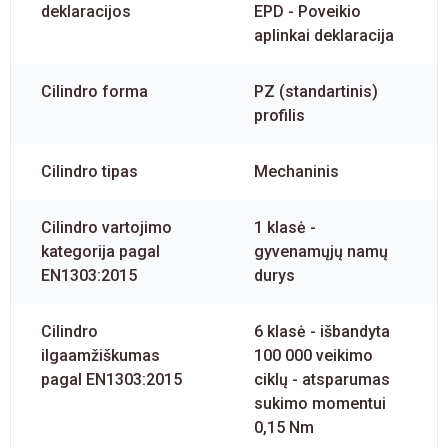
deklaracijos
EPD - Poveikio
aplinkai deklaracija
Cilindro forma
PZ (standartinis)
profilis
Cilindro tipas
Mechaninis
Cilindro vartojimo
1 klasė -
kategorija pagal
gyvenamųjų namų
EN1303:2015
durys
Cilindro
6 klasė - išbandyta
ilgaamžiškumas
100 000 veikimo
pagal EN1303:2015
ciklų - atsparumas
sukimo momentui
0,15 Nm