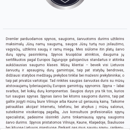
Dremler parduodamos spynos, saugioms, šarvuotoms durims užtikrins
maksimalų Jūsų namų saugumą, saugos Jūsų turtą nuo įsilaužimo,
vagysčių, užtikrins saugų ir ramų miegą. Mes siūlome itin platų šarvo
durų spynų pasirinkimą. Spynos kruopščiai atrinktos, dauguma jų
sertifikuotos pagal Europos Sąjungoje galiojančius standartus ir atitinka
aukščiausias saugumo klases. Mūsų klientai – beveik visi Lietuvos
šarvuotų ir apsauginių durų gamintojai, taip pat statybų bendrovės,
didžiausi statybos medžiagų prekybos tinklai bei mažesni prekybininkai, o
taip pat privatūs vartotojai. Tad rinkitės saugias šarvuotas duris su mūsų
atstovaujamų lyderiaujančių Europos gamintojų spynomis. Spyna – labai
svarbus, bet kokių durų komponentas. Saugios durys yra tik tos, kurios
turi saugias spynas. Spynas šarvo bei kitoms saugioms durims, taip pat
galite įsigyti mūsų biure Vilniuje arba Kaune už geriausią kainą. Taikome
patrauklias akcijas! Internetu, telefonu, bei atvykus į mūsų salonus,
suteiksime visokeriopą pagalbą, Jus konsultuos profesionalūs spynų
specialistai, padėsime išsirinkti Jums tinkamiausią spyną saugioms
šarvo durims. Spynos pristatomos Vilniuje, Kaune, Klaipėdoje, Šiauliuose
bei kituose Lietuvos miestuose. Perkant pas mus saugių spynų, rankenų,