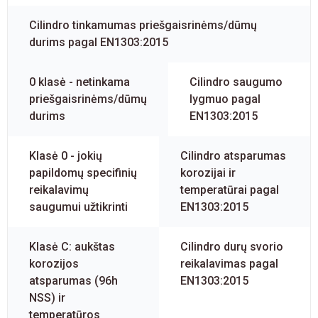
Cilindro tinkamumas priešgaisrinėms/dūmų
durims pagal EN1303:2015
0 klasė - netinkama
Cilindro saugumo
priešgaisrinėms/dūmų
lygmuo pagal
durims
EN1303:2015
Klasė 0 - jokių
Cilindro atsparumas
papildomų specifinių
korozijai ir
reikalavimų
temperatūrai pagal
saugumui užtikrinti
EN1303:2015
Klasė C: aukštas
Cilindro durų svorio
korozijos
reikalavimas pagal
atsparumas (96h
EN1303:2015
NSS) ir
temperatūros