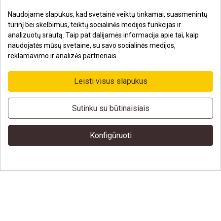
bei bet kurių kitų prekių, kai pirkimo suma viršija 100 EUR., pristatymas iki
Naudojame slapukus, kad svetainė veiktų tinkamai, suasmenintų
Jūsų būsto ar biuro yra nemokamas visoje Lietuvoje.
turinį bei skelbimus, teiktų socialinės medijos funkcijas ir
analizuotų srautą. Taip pat dalijamės informacija apie tai, kaip
naudojatės mūsų svetaine, su savo socialinės medijos,
reklamavimo ir analizės partneriais.
Leisti visus slapukus
Sutinku su būtinaisiais
Konfigūruoti
DREMLER © 2023 - 2025. Visos teisės saugomos