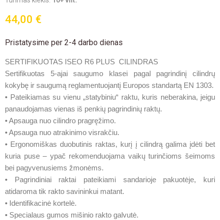
Turimas kiekis:
10+ vnt.
44,00 €
Pristatysime per 2-4 darbo dienas
SERTIFIKUOTAS ISEO R6 PLUS CILINDRAS
Sertifikuotas 5-ajai saugumo klasei pagal pagrindinį cilindrų
kokybę ir saugumą reglamentuojantį Europos standartą EN 1303.
• Pateikiamas su vienu „statybiniu“ raktu, kuris neberakina, jeigu
panaudojamas vienas iš penkių pagrindinių raktų.
• Apsauga nuo cilindro pragręžimo.
• Apsauga nuo atrakinimo visrakčiu.
• Ergonomiškas duobutinis raktas, kurį į cilindrą galima įdėti bet
kuria puse – ypač rekomenduojama vaikų turinčioms šeimoms
bei pagyvenusiems žmonėms.
• Pagrindiniai raktai pateikiami sandarioje pakuotėje, kuri
atidaroma tik rakto savininkui matant.
• Identifikacinė kortelė.
• Specialaus gumos mišinio rakto galvutė.