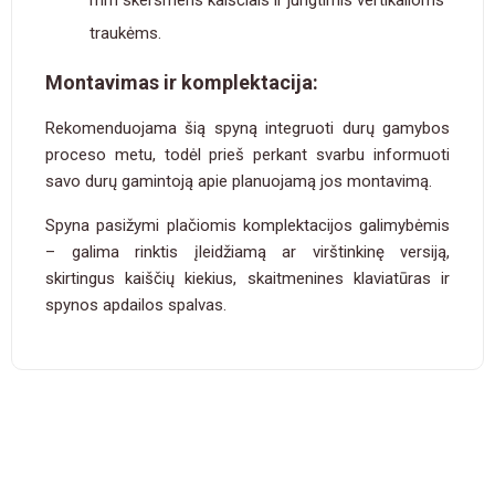
mm skersmens kaiščiais ir jungtimis vertikalioms
traukėms.
Montavimas ir komplektacija:
Rekomenduojama šią spyną integruoti durų gamybos
proceso metu, todėl prieš perkant svarbu informuoti
savo durų gamintoją apie planuojamą jos montavimą.
Spyna pasižymi plačiomis komplektacijos galimybėmis
– galima rinktis įleidžiamą ar virštinkinę versiją,
skirtingus kaiščių kiekius, skaitmenines klaviatūras ir
spynos apdailos spalvas.