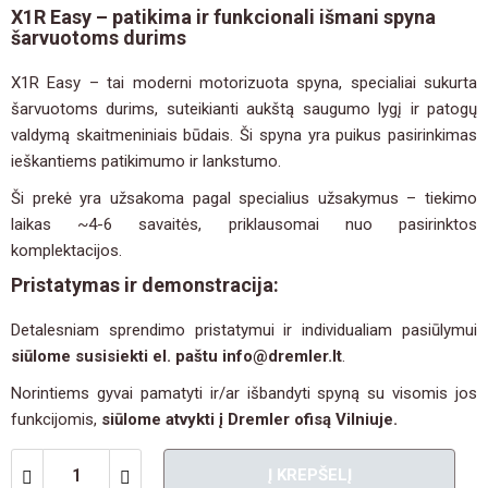
X1R Easy – patikima ir funkcionali išmani spyna
šarvuotoms durims
X1R Easy – tai moderni motorizuota spyna, specialiai sukurta
šarvuotoms durims, suteikianti aukštą saugumo lygį ir patogų
valdymą skaitmeniniais būdais. Ši spyna yra puikus pasirinkimas
ieškantiems patikimumo ir lankstumo.
Ši prekė yra užsakoma pagal specialius užsakymus – tiekimo
laikas ~4-6 savaitės, priklausomai nuo pasirinktos
komplektacijos.
Pristatymas ir demonstracija:
Detalesniam sprendimo pristatymui ir individualiam pasiūlymui
siūlome susisiekti el. paštu
info@dremler.lt
.
Norintiems gyvai pamatyti ir/ar išbandyti spyną su visomis jos
funkcijomis,
siūlome atvykti į Dremler ofisą Vilniuje.
Į KREPŠELĮ