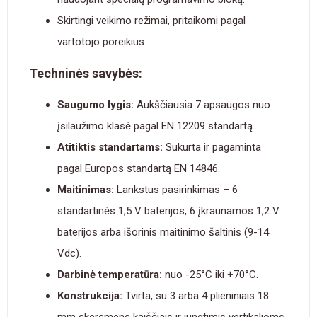
Skirtingi veikimo režimai, pritaikomi pagal
vartotojo poreikius.
Techninės savybės:
Saugumo lygis:
Aukščiausia 7 apsaugos nuo
įsilaužimo klasė pagal EN 12209 standartą.
Atitiktis standartams:
Sukurta ir pagaminta
pagal Europos standartą EN 14846.
Maitinimas:
Lankstus pasirinkimas – 6
standartinės 1,5 V baterijos, 6 įkraunamos 1,2 V
baterijos arba išorinis maitinimo šaltinis (9-14
Vdc).
Darbinė temperatūra:
nuo -25°C iki +70°C.
Konstrukcija:
Tvirta, su 3 arba 4 plieniniais 18