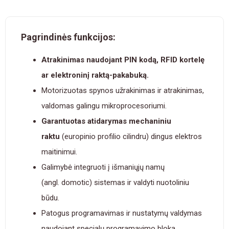
Pagrindinės funkcijos:
Atrakinimas naudojant PIN kodą, RFID kortelę
ar elektroninį raktą-pakabuką.
Motorizuotas spynos užrakinimas ir atrakinimas,
valdomas galingu mikroprocesoriumi.
Garantuotas atidarymas mechaniniu
raktu
(europinio profilio cilindru) dingus elektros
maitinimui.
Galimybė integruoti į išmaniųjų namų
(angl.
domotic
) sistemas ir valdyti nuotoliniu
būdu.
Patogus programavimas ir nustatymų valdymas
naudojant specialų programavimo bloką.