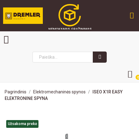
NEMOKAMAS GRĄŽINIMAS
GREITAS PRISTATYMAS
SAUGU PIRKTI
0
Pagrindinis
Elektromechaninės spynos
ISEO X1R EASY
ELEKTRONINĖ SPYNA
Užsakoma prekė