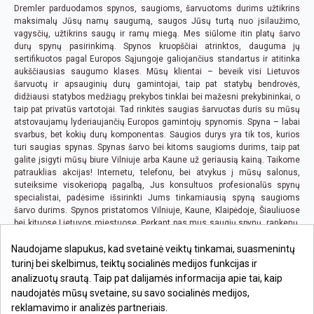
Dremler parduodamos spynos, saugioms, šarvuotoms durims užtikrins
maksimalų Jūsų namų saugumą, saugos Jūsų turtą nuo įsilaužimo,
vagysčių, užtikrins saugų ir ramų miegą. Mes siūlome itin platų šarvo
durų spynų pasirinkimą. Spynos kruopščiai atrinktos, dauguma jų
sertifikuotos pagal Europos Sąjungoje galiojančius standartus ir atitinka
aukščiausias saugumo klases. Mūsų klientai – beveik visi Lietuvos
šarvuotų ir apsauginių durų gamintojai, taip pat statybų bendrovės,
didžiausi statybos medžiagų prekybos tinklai bei mažesni prekybininkai, o
taip pat privatūs vartotojai. Tad rinkitės saugias šarvuotas duris su mūsų
atstovaujamų lyderiaujančių Europos gamintojų spynomis. Spyna – labai
svarbus, bet kokių durų komponentas. Saugios durys yra tik tos, kurios
turi saugias spynas. Spynas šarvo bei kitoms saugioms durims, taip pat
galite įsigyti mūsų biure Vilniuje arba Kaune už geriausią kainą. Taikome
patrauklias akcijas! Internetu, telefonu, bei atvykus į mūsų salonus,
suteiksime visokeriopą pagalbą, Jus konsultuos profesionalūs spynų
specialistai, padėsime išsirinkti Jums tinkamiausią spyną saugioms
šarvo durims. Spynos pristatomos Vilniuje, Kaune, Klaipėdoje, Šiauliuose
bei kituose Lietuvos miestuose. Perkant pas mus saugių spynų, rankenų,
bei bet kurių kitų prekių, kai pirkimo suma viršija 100 EUR., pristatymas iki
Naudojame slapukus, kad svetainė veiktų tinkamai, suasmenintų
Jūsų būsto ar biuro yra nemokamas visoje Lietuvoje.
turinį bei skelbimus, teiktų socialinės medijos funkcijas ir
analizuotų srautą. Taip pat dalijamės informacija apie tai, kaip
naudojatės mūsų svetaine, su savo socialinės medijos,
reklamavimo ir analizės partneriais.