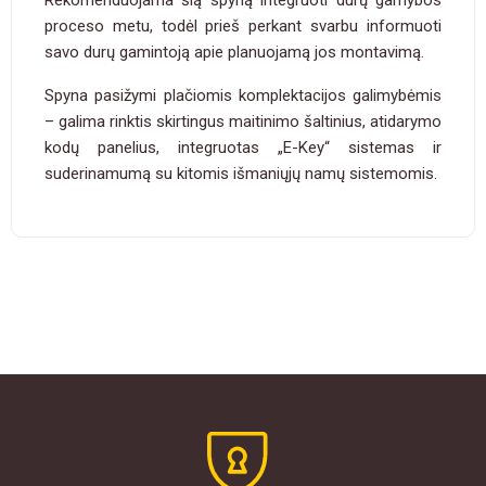
Rekomenduojama šią spyną integruoti durų gamybos
proceso metu, todėl prieš perkant svarbu informuoti
savo durų gamintoją apie planuojamą jos montavimą.
Spyna pasižymi plačiomis komplektacijos galimybėmis
– galima rinktis skirtingus maitinimo šaltinius, atidarymo
kodų panelius, integruotas „E-Key“ sistemas ir
suderinamumą su kitomis išmaniųjų namų sistemomis.