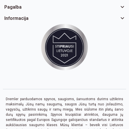

Pagalba

Informacija
Dremler parduodamos spynos, saugioms, šarvuotoms durims užtikrins
maksimalų Jūsų namų saugumą, saugos Jūsų turtą nuo įsilaužimo,
vagysčių, užtikrins saugų ir ramų miegą. Mes siūlome itin platų šarvo
durų spynų pasirinkimą. Spynos kruopščiai atrinktos, dauguma jų
sertifikuotos pagal Europos Sąjungoje galiojančius standartus ir atitinka
aukščiausias saugumo klases. Mūsų klientai – beveik visi Lietuvos