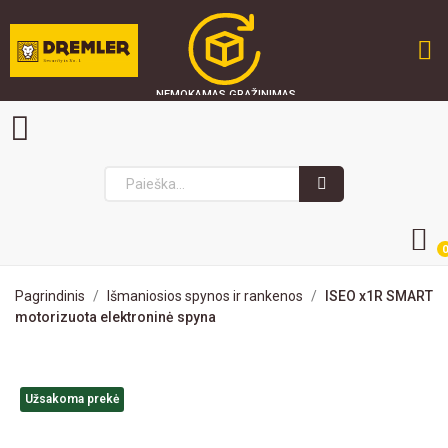
NEMOKAMAS GRĄŽINIMAS
GREITAS PRISTATYMAS
SAUGU PIRKTI
0
Pagrindinis
Išmaniosios spynos ir rankenos
ISEO x1R SMART
motorizuota elektroninė spyna
Užsakoma prekė