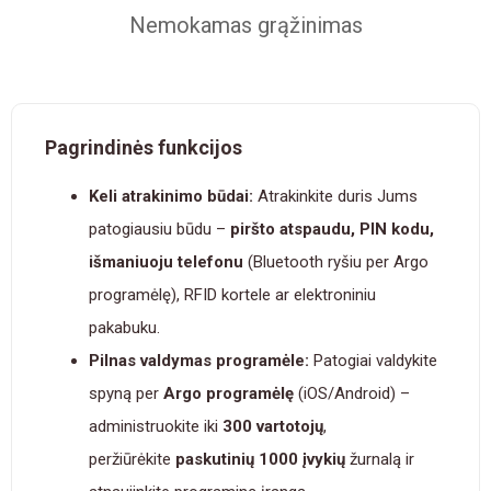
Nemokamas grąžinimas
Pagrindinės funkcijos
Keli atrakinimo būdai:
Atrakinkite duris Jums
patogiausiu būdu –
piršto atspaudu, PIN kodu,
išmaniuoju telefonu
(Bluetooth ryšiu per Argo
programėlę), RFID kortele ar elektroniniu
pakabuku.
Pilnas valdymas programėle:
Patogiai valdykite
spyną per
Argo programėlę
(iOS/Android) –
administruokite iki
300 vartotojų
,
peržiūrėkite
paskutinių 1000 įvykių
žurnalą ir