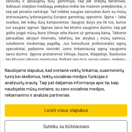
šarvuotų ir apsauginių durų gamintojai, taip pat statybų bendrovės,
didžiausi statybos medžiagų prekybos tinklai bei mažesni prekybininkai, o
taip pat privatūs vartotojai. Tad rinkitės saugias šarvuotas duris su mūsų
atstovaujamų lyderiaujančių Europos gamintojų spynomis. Spyna – labai
svarbus, bet kokių durų komponentas. Saugios durys yra tik tos, kurios
turi saugias spynas. Spynas šarvo bei kitoms saugioms durims, taip pat
galite įsigyti mūsų biure Vilniuje arba Kaune už geriausią kainą. Taikome
patrauklias akcijas! Internetu, telefonu, bei atvykus į mūsų salonus,
suteiksime visokeriopą pagalbą, Jus konsultuos profesionalūs spynų
specialistai, padėsime išsirinkti Jums tinkamiausią spyną saugioms
šarvo durims. Spynos pristatomos Vilniuje, Kaune, Klaipėdoje, Šiauliuose
bei kituose Lietuvos miestuose. Perkant pas mus saugių spynų, rankenų,
bei bet kurių kitų prekių, kai pirkimo suma viršija 100 EUR., pristatymas iki
Naudojame slapukus, kad svetainė veiktų tinkamai, suasmenintų
Jūsų būsto ar biuro yra nemokamas visoje Lietuvoje.
turinį bei skelbimus, teiktų socialinės medijos funkcijas ir
analizuotų srautą. Taip pat dalijamės informacija apie tai, kaip
naudojatės mūsų svetaine, su savo socialinės medijos,
reklamavimo ir analizės partneriais.
Leisti visus slapukus
Sutinku su būtinaisiais