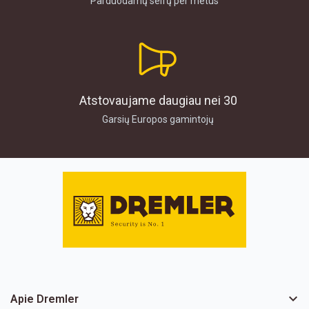
Parduodamų seifų per metus
Atstovaujame daugiau nei 30
Garsių Europos gamintojų

Apie Dremler