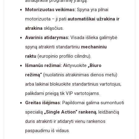
atnaujinkite programinę įrangą.
Motorizuotas veikimas:
Spyna yra pilnai
motorizuota – ji pati
automatiškai užrakina ir
atrakina
skląsčius.
Avarinis atidarymas:
Visada išlieka galimybė
spyną atrakinti standartiniu
mechaniniu
raktu
(europinio profilio cilindru).
Išmanūs režimai:
Aktyvuokite
„Biuro
režimą“
(nuolatinis atrakinimas dienos metu)
arba laikinai blokuokite standartinius vartotojus,
palikdami prieigą tik VIP vartotojams.
Greitas išėjimas:
Papildomai galima sumontuoti
specialią
„Single Action“ rankeną
, leidžiančią
duris atrakinti ir atidaryti vienu rankenos
paspaudimu iš vidaus.