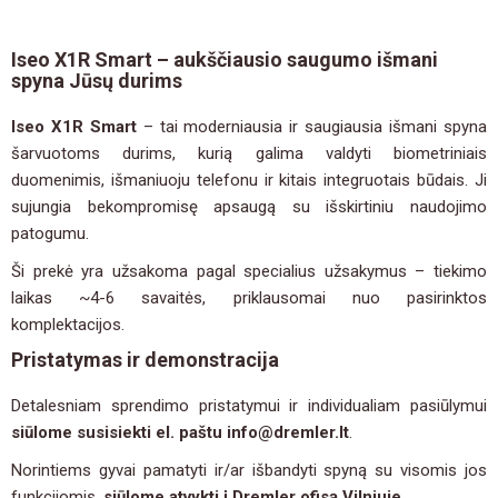
Iseo X1R Smart – aukščiausio saugumo išmani
spyna Jūsų durims
Iseo X1R Smart
– tai moderniausia ir saugiausia išmani spyna
šarvuotoms durims, kurią galima valdyti biometriniais
duomenimis, išmaniuoju telefonu ir kitais integruotais būdais. Ji
sujungia bekompromisę apsaugą su išskirtiniu naudojimo
patogumu.
Ši prekė yra užsakoma pagal specialius užsakymus – tiekimo
laikas ~4-6 savaitės, priklausomai nuo pasirinktos
komplektacijos.
Pristatymas ir demonstracija
Detalesniam sprendimo pristatymui ir individualiam pasiūlymui
siūlome susisiekti el. paštu
info@dremler.lt
.
Norintiems gyvai pamatyti ir/ar išbandyti spyną su visomis jos
funkcijomis,
siūlome atvykti į Dremler ofisą Vilniuje.