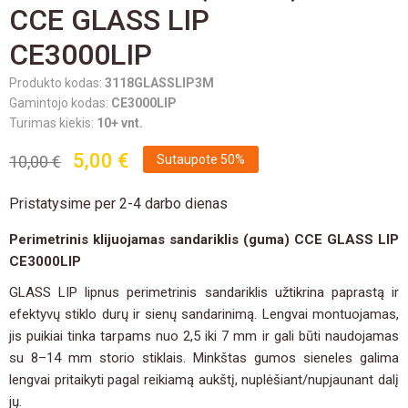
CCE GLASS LIP
CE3000LIP
Produkto kodas:
3118GLASSLIP3M
Gamintojo kodas:
CE3000LIP
Turimas kiekis:
10+ vnt.
5,00 €
10,00 €
Sutaupote 50%
Pristatysime per 2-4 darbo dienas
Perimetrinis klijuojamas sandariklis (guma) CCE GLASS LIP
CE3000LIP
GLASS LIP lipnus perimetrinis sandariklis užtikrina paprastą ir
efektyvų stiklo durų ir sienų sandarinimą. Lengvai montuojamas,
jis puikiai tinka tarpams nuo 2,5 iki 7 mm ir gali būti naudojamas
su 8–14 mm storio stiklais. Minkštas gumos sieneles galima
lengvai pritaikyti pagal reikiamą aukštį, nuplėšiant/nupjaunant dalį
jų.