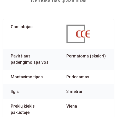
Nemokamas grąžinimas
Gamintojas
Paviršiaus
Permatoma (skaidri)
padengimo spalvos
Montavimo tipas
Pridedamas
Ilgis
3 metrai
Prekių kiekis
Viena
pakuotėje