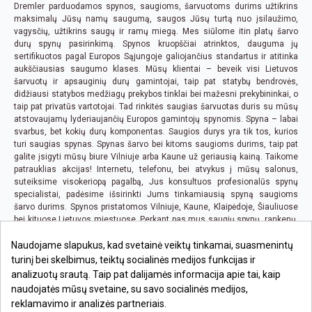
Dremler parduodamos spynos, saugioms, šarvuotoms durims užtikrins
maksimalų Jūsų namų saugumą, saugos Jūsų turtą nuo įsilaužimo,
vagysčių, užtikrins saugų ir ramų miegą. Mes siūlome itin platų šarvo
durų spynų pasirinkimą. Spynos kruopščiai atrinktos, dauguma jų
sertifikuotos pagal Europos Sąjungoje galiojančius standartus ir atitinka
aukščiausias saugumo klases. Mūsų klientai – beveik visi Lietuvos
šarvuotų ir apsauginių durų gamintojai, taip pat statybų bendrovės,
didžiausi statybos medžiagų prekybos tinklai bei mažesni prekybininkai, o
taip pat privatūs vartotojai. Tad rinkitės saugias šarvuotas duris su mūsų
atstovaujamų lyderiaujančių Europos gamintojų spynomis. Spyna – labai
svarbus, bet kokių durų komponentas. Saugios durys yra tik tos, kurios
turi saugias spynas. Spynas šarvo bei kitoms saugioms durims, taip pat
galite įsigyti mūsų biure Vilniuje arba Kaune už geriausią kainą. Taikome
patrauklias akcijas! Internetu, telefonu, bei atvykus į mūsų salonus,
suteiksime visokeriopą pagalbą, Jus konsultuos profesionalūs spynų
specialistai, padėsime išsirinkti Jums tinkamiausią spyną saugioms
šarvo durims. Spynos pristatomos Vilniuje, Kaune, Klaipėdoje, Šiauliuose
bei kituose Lietuvos miestuose. Perkant pas mus saugių spynų, rankenų,
bei bet kurių kitų prekių, kai pirkimo suma viršija 100 EUR., pristatymas iki
Naudojame slapukus, kad svetainė veiktų tinkamai, suasmenintų
Jūsų būsto ar biuro yra nemokamas visoje Lietuvoje.
turinį bei skelbimus, teiktų socialinės medijos funkcijas ir
analizuotų srautą. Taip pat dalijamės informacija apie tai, kaip
naudojatės mūsų svetaine, su savo socialinės medijos,
reklamavimo ir analizės partneriais.