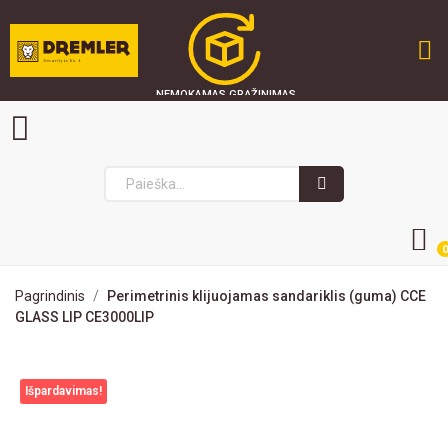
NEMOKAMAS GRĄŽINIMAS
GREITAS PRISTATYMAS
SAUGU PIRKTI
0
Pagrindinis
Perimetrinis klijuojamas sandariklis (guma) CCE
GLASS LIP CE3000LIP
Išpardavimas!